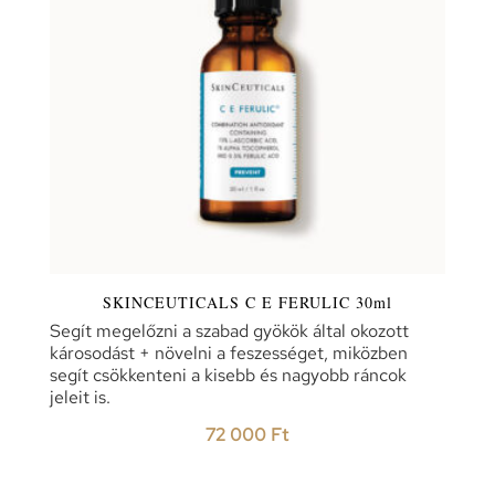
SKINCEUTICALS C E FERULIC 30ml
Segít megelőzni a szabad gyökök által okozott
károsodást + növelni a feszességet, miközben
segít csökkenteni a kisebb és nagyobb ráncok
jeleit is.
72 000
Ft