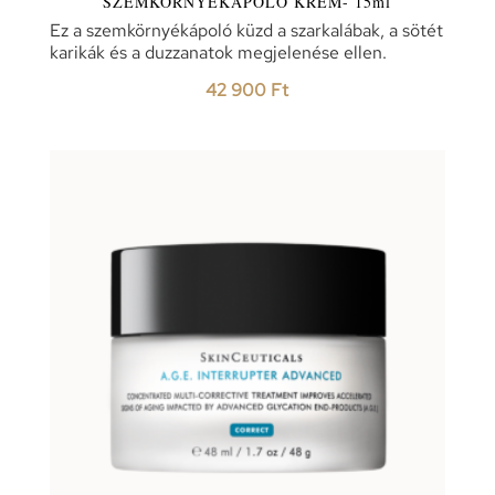
SZEMKÖRNYÉKÁPOLÓ KRÉM- 15ml
Ez a szemkörnyékápoló küzd a szarkalábak, a sötét
karikák és a duzzanatok megjelenése ellen.
42 900
Ft