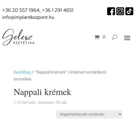
+36 20 557 1964
,
+36 1 291 4651
info@implantkozpont.hu
0
Kezdőlap
/ “Nappali krémek” címkével rendelkező
termékek
Nappali krémek
1–12 termék, összesen 45 db