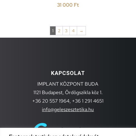
31 000
Ft
1
2
3
4
→
KAPCSOLAT
IMPLANT KÖZPONT BUDA
1121 Budapest, Ördögszikla köz 1.
+36 20 557 1964,
+36 1 291 4651
info@geleszesztetika.hu