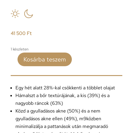
41 500
Ft
1 készleten
Kosárba teszem
SKINCEUTICALS
BLEMISH
+
AGE
Egy hét alatt 28%-kal csökkenti a többlet olajat
DEFENSE
Hámalszt a bőr textúrájának, a kis (39%) és a
30ml
nagyobb ráncok (63%)
mennyiség
Közd a gyulladásos akne (50%) és a nem
gyulladásos akne ellen (49%), m9közben
minimalizálja a pattanások után megmaradó