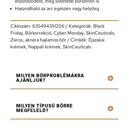
elszíneződést, még sötétebb bőrszínen is
Használható az arc egészén vagy helyileg
Cikkszám:
635494391206
Kategóriák:
Black
Friday
,
Bőrkorrekció
,
Cyber Monday
,
SkinCeuticals
,
Zsíros, aknéra hajlamos bőr
Címkék:
Éjszakai
krémek
,
Nappali krémek
,
SkinCeuticals
MILYEN BŐRPROBLÉMÁKRA
AJÁNLJUK?
MILYEN TÍPUSÚ BŐRRE
MEGFELELŐ?