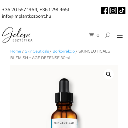
+36 20 557 1964
,
+36 1 291 4651
info@implantkozpont.hu
0
Home
/
SkinCeuticals
/
Bőrkorrekció
/ SKINCEUTICALS
BLEMISH + AGE DEFENSE 30ml