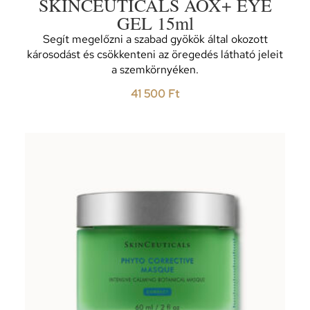
SKINCEUTICALS AOX+ EYE
GEL 15ml
Segít megelőzni a szabad gyökök által okozott
károsodást és csökkenteni az öregedés látható jeleit
a szemkörnyéken.
41 500
Ft