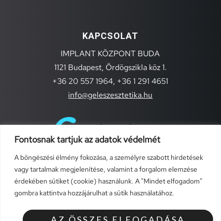
KAPCSOLAT
IMPLANT KÖZPONT BUDA
1121 Budapest, Ördögszikla köz 1.
+36 20 557 1964,
+36 1 291 4651
info@geleszesztetika.hu
Fontosnak tartjuk az adatok védelmét
A böngészési élmény fokozása, a személyre szabott hirdetések
vagy tartalmak megjelenítése, valamint a forgalom elemzése
érdekében sütiket (cookie) használunk. A "Mindet elfogadom"
gombra kattintva hozzájárulhat a sütik használatához.
TÁJÉKOZTATÓK
Általános szerződési feltételek (szolgáltatások)
AZ ÖSSZES ELFOGADÁSA