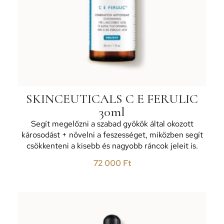
SKINCEUTICALS C E FERULIC
30ml
Segít megelőzni a szabad gyökök által okozott
károsodást + növelni a feszességet, miközben segít
csökkenteni a kisebb és nagyobb ráncok jeleit is.
72 000
Ft