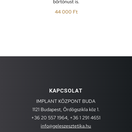
bőrtónust is.
44 000
Ft
KAPCSOLAT
IMPLANT KÖZPONT BUDA
1121 Budapest, Ördögszikla köz 1.
+36 20 557 1964,
+36 1 291 4651
info@geleszesztetika.hu