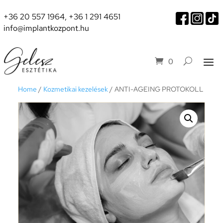
+36 20 557 1964
,
+36 1 291 4651
info@implantkozpont.hu
0
Home
/
Kozmetikai kezelések
/ ANTI-AGEING PROTOKOLL