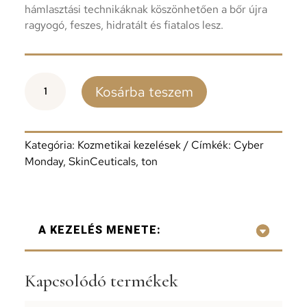
hámlasztási technikáknak köszönhetően a bőr újra
ragyogó, feszes, hidratált és fiatalos lesz.
ANTI-
Kosárba teszem
AGEING
PROTOKOLL
mennyiség
Kategória:
Kozmetikai kezelések
Címkék:
Cyber
Monday
,
SkinCeuticals
,
ton
A KEZELÉS MENETE:
Kapcsolódó termékek