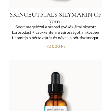
SKINCEUTICALS SILYMARIN CF
30ml
Segít megelőzni a szabad gyökök által okozott
károsodást + csökkenteni a zsírosságot, miközben
finomítja a bőrtextúrát és növeli a bőr tisztaságát.
72 000
Ft