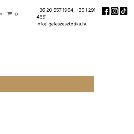
+36 20 557 1964,
+36 1 291
0
hu
4651
info@geleszesztetika.hu