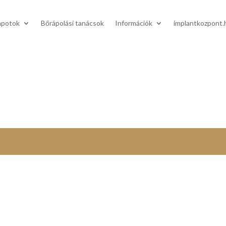
apotok
Bőrápolási tanácsok
Információk
implantkozpont.