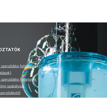
OZTATÓK
 szerződési feltételek
atások)
 szerződési feltételek
lmi szabályzat
 szerződéstől