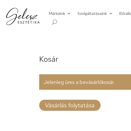
Márkáink
Szolgáltatásaink
Bőráll
Kosár
Jelenleg üres a bevásárlókosár.
Vásárlás folytatása