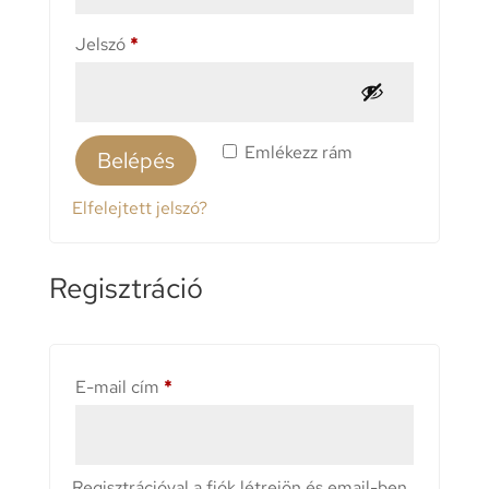
Kötelező
Jelszó
*
Emlékezz rám
Belépés
Elfelejtett jelszó?
Regisztráció
Kötelező
E-mail cím
*
Regisztrációval a fiók létrejön és email-ben