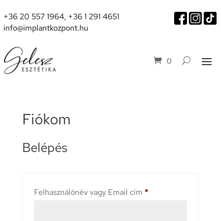
+36 20 557 1964
,
+36 1 291 4651
info@implantkozpont.hu
0
Fiókom
Belépés
Kötelező
Felhasználónév vagy Email cím
*