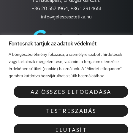
1121 Budapest, Ördögszikla köz 1.
+36 20 557 1964,
+36 1 291 4651
info@geleszesztetika.hu
Fontosnak tartjuk az adatok védelmét
A böngészési élmény fokozása, a személyre szabott hirdetések
vagy tartalmak megjelenítése, valamint a forgalom elemzése
érdekében sütiket (cookie) használunk. A "Mindet elfogadom"
gombra kattintva hozzájárulhat a sütik használatához.
TÁJÉKOZTATÓK
Általános szerződési feltételek (szolgáltatások)
AZ ÖSSZES ELFOGADÁSA
Általános szerződési feltételek
Adatvédelmi szabályzat
TESTRESZABÁS
Elállás a szerződéstől
ELUTASÍT