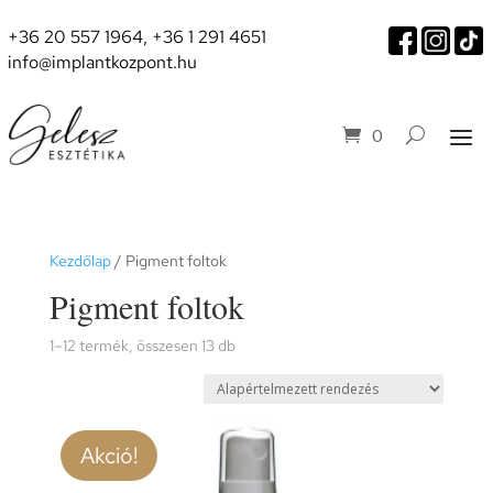
+36 20 557 1964
,
+36 1 291 4651
info@implantkozpont.hu
0
Kezdőlap
/ Pigment foltok
Pigment foltok
1–12 termék, összesen 13 db
Akció!