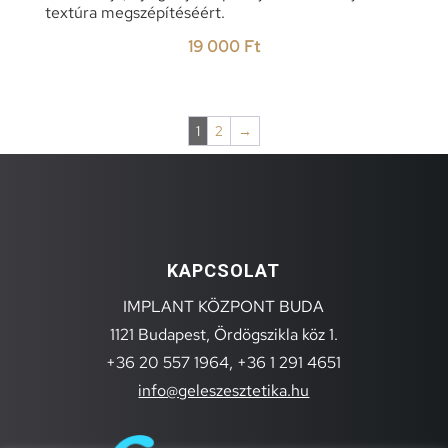
textúra megszépítéséért.
19 000
Ft
1
2
→
KAPCSOLAT
IMPLANT KÖZPONT BUDA
1121 Budapest, Ördögszikla köz 1.
+36 20 557 1964,
+36 1 291 4651
info@geleszesztetika.hu