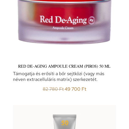
RED DE-AGING AMPOULE CREAM (PIROS) 50 ML
Támogatja és erősíti a bőr sejtközi (vagy más
néven extracelluláris matrix) szerkezetét.
Original
Current
82 780
Ft
49 700
Ft
price
price
was:
is:
82
49
780 Ft.
700 Ft.