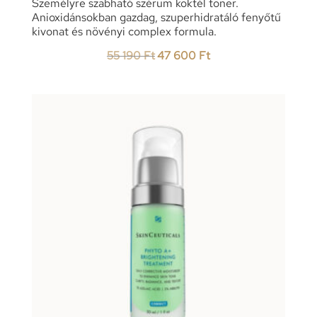
Személyre szabható szérum koktél toner.
Anioxidánsokban gazdag, szuperhidratáló fenyőtű
kivonat és növényi complex formula.
Original
Current
55 190
Ft
47 600
Ft
price
price
was:
is:
55
47
190 Ft.
600 Ft.