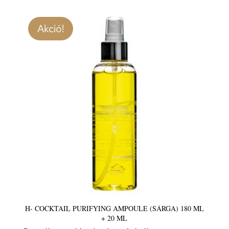
was:
is:
25
23
Akció!
170 Ft.
400 Ft.
H- COCKTAIL PURIFYING AMPOULE (SÁRGA) 180 ML
+ 20 ML