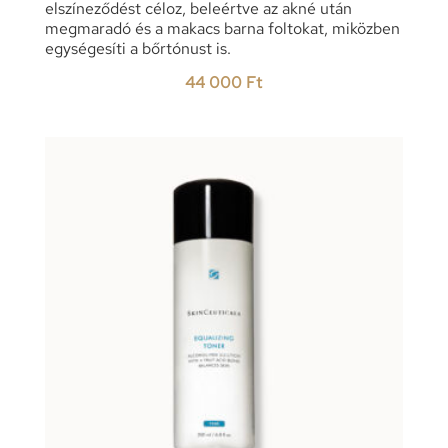
elszíneződést céloz, beleértve az akné után
megmaradó és a makacs barna foltokat, miközben
egységesíti a bőrtónust is.
44 000
Ft