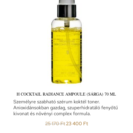
H COCKTAIL RADIANCE AMPOULE (SÁRGA) 70 ML
Személyre szabható szérum koktél toner.
Anioxidánsokban gazdag, szuperhidratáló fenyőtű
kivonat és növényi complex formula.
Original
Current
25 170
Ft
23 400
Ft
price
price