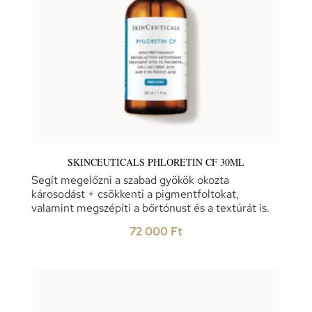
SKINCEUTICALS PHLORETIN CF 30ML
Segít megelőzni a szabad gyökök okozta
károsodást + csökkenti a pigmentfoltokat,
valamint megszépíti a bőrtónust és a textúrát is.
72 000
Ft