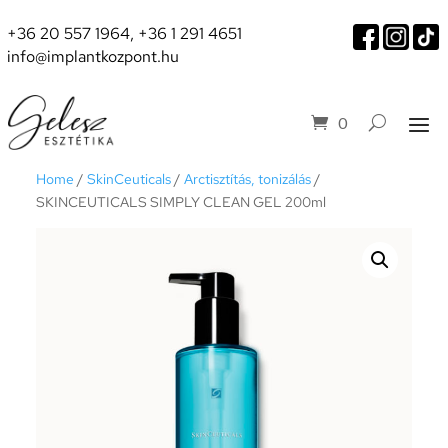
+36 20 557 1964
,
+36 1 291 4651
info@implantkozpont.hu
0
Home
/
SkinCeuticals
/
Arctisztítás, tonizálás
/
SKINCEUTICALS SIMPLY CLEAN GEL 200ml