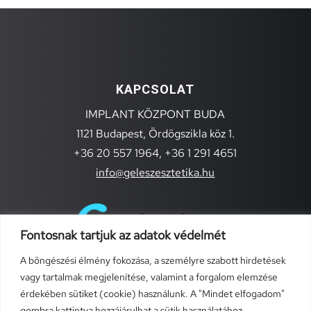
KAPCSOLAT
IMPLANT KÖZPONT BUDA
1121 Budapest, Ördögszikla köz 1.
+36 20 557 1964,
+36 1 291 4651
info@geleszesztetika.hu
Fontosnak tartjuk az adatok védelmét
A böngészési élmény fokozása, a személyre szabott hirdetések
vagy tartalmak megjelenítése, valamint a forgalom elemzése
érdekében sütiket (cookie) használunk. A "Mindet elfogadom"
gombra kattintva hozzájárulhat a sütik használatához.