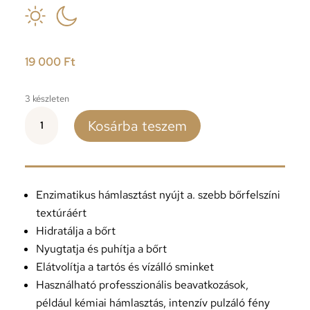
19 000
Ft
3 készleten
SKINCEUTICALS
Kosárba teszem
SIMPLY
CLEAN
GEL
200ml
mennyiség
Enzimatikus hámlasztást nyújt a. szebb bőrfelszíni
textúráért
Hidratálja a bőrt
Nyugtatja és puhítja a bőrt
Elátvolítja a tartós és vízálló sminket
Használható professzionális beavatkozások,
például kémiai hámlasztás, intenzív pulzáló fény