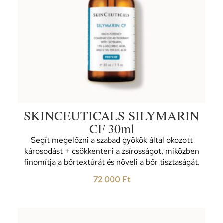
SKINCEUTICALS SILYMARIN
CF 30ml
Segít megelőzni a szabad gyökök által okozott
károsodást + csökkenteni a zsírosságot, miközben
finomítja a bőrtextúrát és növeli a bőr tisztaságát.
72 000
Ft