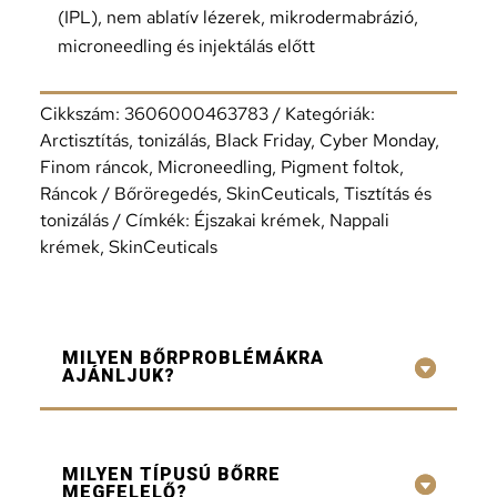
(IPL), nem ablatív lézerek, mikrodermabrázió,
microneedling és injektálás előtt
Cikkszám:
3606000463783
Kategóriák:
Arctisztítás, tonizálás
,
Black Friday
,
Cyber Monday
,
Finom ráncok
,
Microneedling
,
Pigment foltok
,
Ráncok / Bőröregedés
,
SkinCeuticals
,
Tisztítás és
tonizálás
Címkék:
Éjszakai krémek
,
Nappali
krémek
,
SkinCeuticals
MILYEN BŐRPROBLÉMÁKRA
AJÁNLJUK?
MILYEN TÍPUSÚ BŐRRE
MEGFELELŐ?