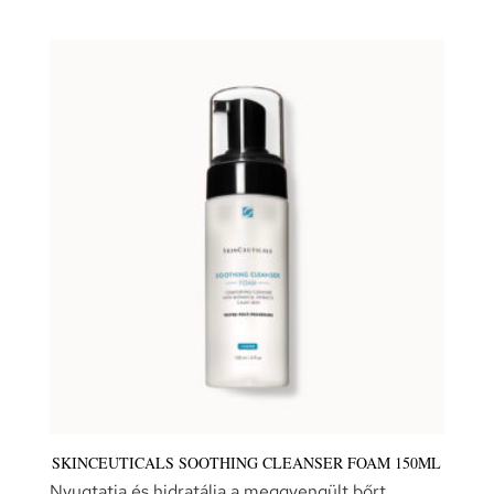
SKINCEUTICALS SOOTHING CLEANSER FOAM 150ML
Nyugtatja és hidratálja a meggyengült bőrt.