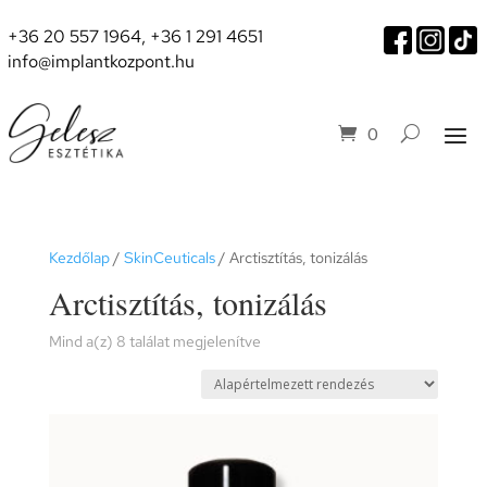
+36 20 557 1964
,
+36 1 291 4651
info@implantkozpont.hu
0
Kezdőlap
/
SkinCeuticals
/ Arctisztítás, tonizálás
Arctisztítás, tonizálás
Mind a(z) 8 találat megjelenítve