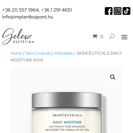
+36 20 557 1964
,
+36 1 291 4651
info@implantkozpont.hu
0
Home
/
SkinCeuticals
/
Hidratálás
/ SKINCEUTICALS DAILY
MOISTURE 60ml