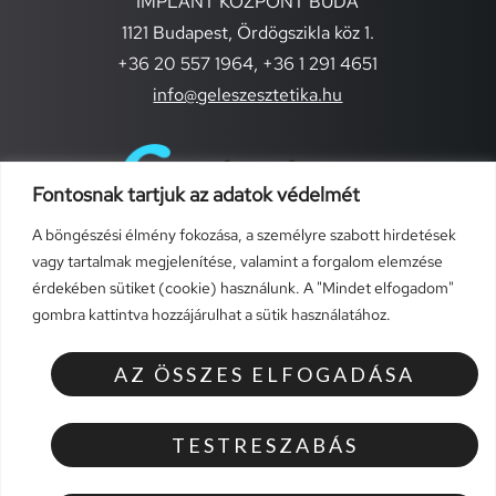
IMPLANT KÖZPONT BUDA
1121 Budapest, Ördögszikla köz 1.
+36 20 557 1964,
+36 1 291 4651
info@geleszesztetika.hu
Fontosnak tartjuk az adatok védelmét
A böngészési élmény fokozása, a személyre szabott hirdetések
vagy tartalmak megjelenítése, valamint a forgalom elemzése
érdekében sütiket (cookie) használunk. A "Mindet elfogadom"
gombra kattintva hozzájárulhat a sütik használatához.
TÁJÉKOZTATÓK
Általános szerződési feltételek (szolgáltatások)
AZ ÖSSZES ELFOGADÁSA
Általános szerződési feltételek
Adatvédelmi szabályzat
TESTRESZABÁS
Elállás a szerződéstől