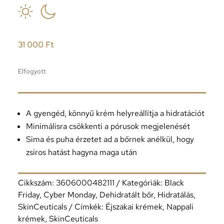
31 000
Ft
Elfogyott
A gyengéd, könnyű krém helyreállítja a hidratációt
Minimálisra csökkenti a pórusok megjelenését
Sima és puha érzetet ad a bőrnek anélkül, hogy
zsíros hatást hagyna maga után
Cikkszám:
3606000482111
Kategóriák:
Black
Friday
,
Cyber Monday
,
Dehidratált bőr
,
Hidratálás
,
SkinCeuticals
Címkék:
Éjszakai krémek
,
Nappali
krémek
,
SkinCeuticals