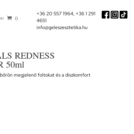
+36 20 557 1964,
+36 1 291
0
hu
4651
info@geleszesztetika.hu
ALS REDNESS
 50ml
 bőrön megjelenő foltokat és a diszkomfort