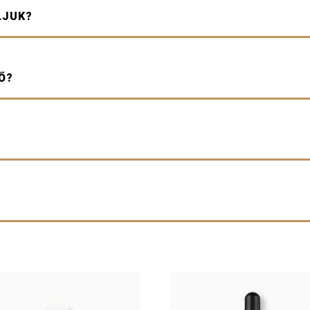
LJUK?
Ő?