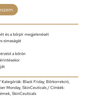
teszem
ét és a bőrpír megjelenését
és simaságát
 érzést a bőrön
 érintésekor
ját
Kategóriák:
Black Friday
,
Bőrkorrekció
,
ber Monday
,
SkinCeuticals
Címkék:
rémek
,
SkinCeuticals