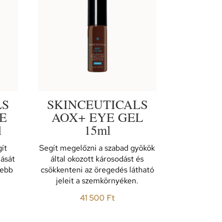
LS
SKINCEUTICALS
E
AOX+ EYE GEL
l
15ml
ít
Segít megelőzni a szabad gyökök
lását
által okozott károsodást és
yebb
csökkenteni az öregedés látható
jeleit a szemkörnyéken.
41 500
Ft