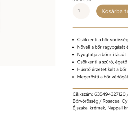
SKINCEUTICALS
Kosárba 
REDNESS
NEUTRALIZER
50ml
mennyiség
Csökkenti a bőr vörösség
Növeli a bőr ragyogását 
Nyugtatja a bőrirritációt
Csökkenti a szúró, égető
Hűsítő érzetet kelt a bőr
Megerősíti a bőr védőgát
Cikkszám:
635494327120
Bőrvörösség / Rosacea
,
Cy
Éjszakai krémek
,
Nappali k