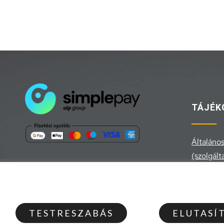
TÁJÉK
Általános
(szolgált
Általános
Adatvéde
Elállás a
TESTRESZABÁS
ELUTASÍ