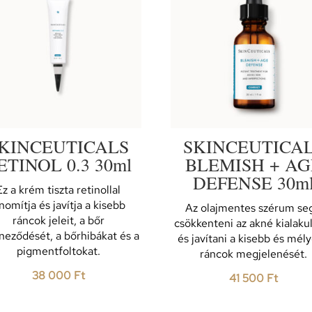
KINCEUTICALS
SKINCEUTICA
ETINOL 0.3 30ml
BLEMISH + AG
DEFENSE 30m
Ez a krém tiszta retinollal
inomítja és javítja a kisebb
Az olajmentes szérum seg
ráncok jeleit, a bőr
csökkenteni az akné kialaku
íneződését, a bőrhibákat és a
és javítani a kisebb és mél
pigmentfoltokat.
ráncok megjelenését.
38 000
Ft
41 500
Ft