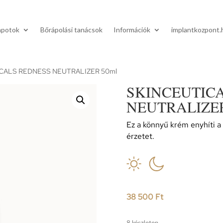
apotok
Bőrápolási tanácsok
Információk
implantkozpont.
CALS REDNESS NEUTRALIZER 50ml
SKINCEUTIC
NEUTRALIZER
Ez a könnyű krém enyhíti a
érzetet.
38 500
Ft
8 készleten