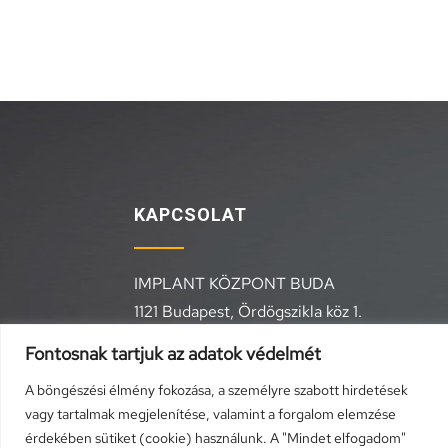
KAPCSOLAT
IMPLANT KÖZPONT BUDA
1121 Budapest, Ördögszikla köz 1.
+36 20 557 1964,
+36 1 291 4651
Fontosnak tartjuk az adatok védelmét
info@geleszesztetika.hu
A böngészési élmény fokozása, a személyre szabott hirdetések
vagy tartalmak megjelenítése, valamint a forgalom elemzése
érdekében sütiket (cookie) használunk. A "Mindet elfogadom"