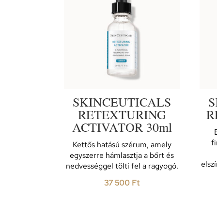
SKINCEUTICALS
S
RETEXTURING
R
ACTIVATOR 30ml
f
Kettős hatású szérum, amely
egyszerre hámlasztja a bőrt és
elsz
nedvességgel tölti fel a ragyogó.
37 500
Ft