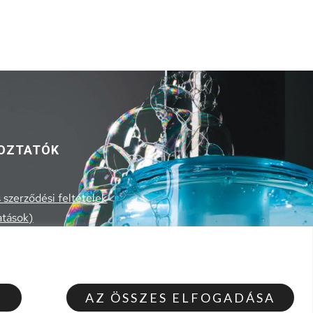
OZTATÓK
 szerződési feltételek
atások)
 szerződési feltételek
lmi szabályzat
 szerződéstől
T
AZ ÖSSZES ELFOGADÁSA