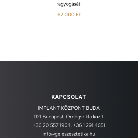
ragyogását.
62 000
Ft
KAPCSOLAT
IMPLANT KÖZPONT BUDA
1121 Budapest, Ördögszikla köz 1.
+36 20 557 1964,
+36 1 291 4651
info@geleszesztetika.hu