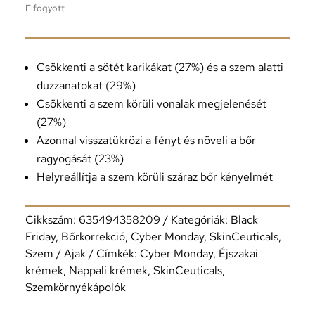
Elfogyott
Csökkenti a sötét karikákat (27%) és a szem alatti
duzzanatokat (29%)
Csökkenti a szem körüli vonalak megjelenését
(27%)
Azonnal visszatükrözi a fényt és növeli a bőr
ragyogását (23%)
Helyreállítja a szem körüli száraz bőr kényelmét
Cikkszám:
635494358209
Kategóriák:
Black
Friday
,
Bőrkorrekció
,
Cyber Monday
,
SkinCeuticals
,
Szem / Ajak
Címkék:
Cyber Monday
,
Éjszakai
krémek
,
Nappali krémek
,
SkinCeuticals
,
Szemkörnyékápolók