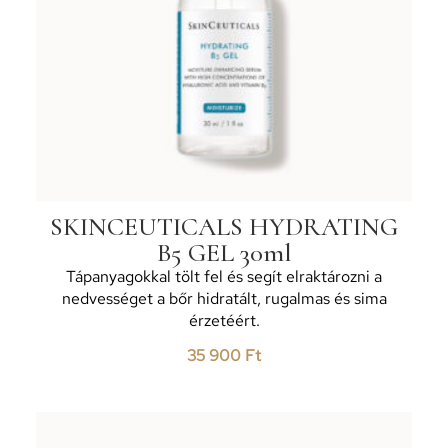
SKINCEUTICALS HYDRATING
B5 GEL 30ml
Tápanyagokkal tölt fel és segít elraktározni a
nedvességet a bőr hidratált, rugalmas és sima
érzetéért.
35 900
Ft