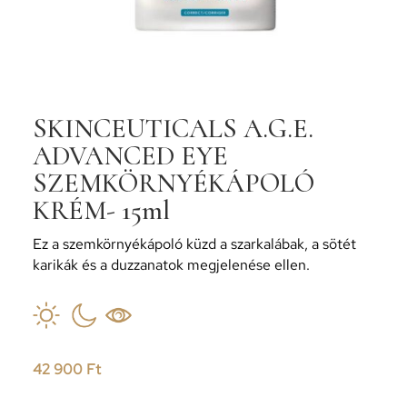
SKINCEUTICALS A.G.E.
ADVANCED EYE
SZEMKÖRNYÉKÁPOLÓ
KRÉM- 15ml
Ez a szemkörnyékápoló küzd a szarkalábak, a sötét
karikák és a duzzanatok megjelenése ellen.
42 900
Ft