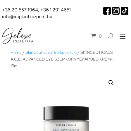
+36 20 557 1964
,
+36 1 291 4651
info@implantkozpont.hu
0
Home
/
SkinCeuticals
/
Bőrkorrekció
/ SKINCEUTICALS
A.G.E. ADVANCED EYE SZEMKÖRNYÉKÁPOLÓ KRÉM-
15ml