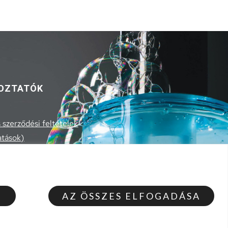
OZTATÓK
 szerződési feltételek
atások)
 szerződési feltételek
lmi szabályzat
 szerződéstől
T
AZ ÖSSZES ELFOGADÁSA