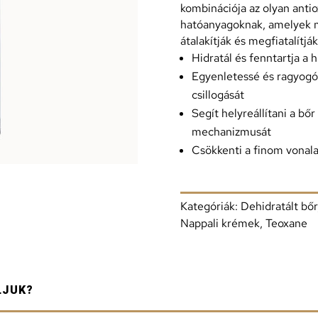
kombinációja az olyan anti
hatóanyagoknak, amelyek m
átalakítják és megfiatalítják
Hidratál és fenntartja a h
Egyenletessé és ragyogóvá
csillogását
Segít helyreállítani a bő
mechanizmusát
Csökkenti a finom vonal
Kategóriák:
Dehidratált bőr
Nappali krémek
,
Teoxane
LJUK?