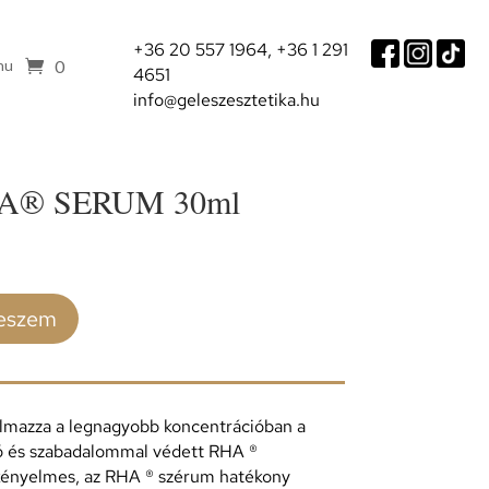
+36 20 557 1964,
+36 1 291
0
hu
4651
info@geleszesztetika.hu
A® SERUM 30ml
teszem
almazza a legnagyobb koncentrációban a
ó és szabadalommal védett RHA ®
 kényelmes, az RHA ® szérum hatékony