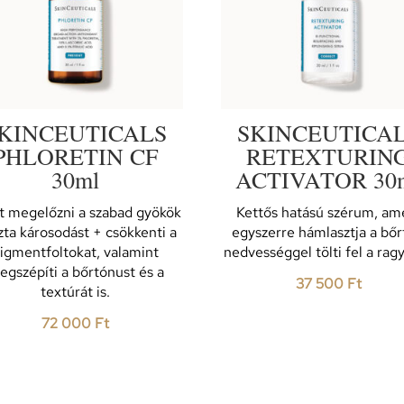
KINCEUTICALS
SKINCEUTICA
PHLORETIN CF
RETEXTURIN
30ml
ACTIVATOR 30
t megelőzni a szabad gyökök
Kettős hatású szérum, am
zta károsodást + csökkenti a
egyszerre hámlasztja a bőr
igmentfoltokat, valamint
nedvességgel tölti fel a rag
egszépíti a bőrtónust és a
37 500
Ft
textúrát is.
72 000
Ft