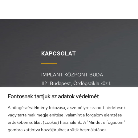
KAPCSOLAT
IMPLANT KÖZPONT BUDA
1121 Budapest, Ördögszikla köz 1.
+36 20 557 1964,
+36 1 291 4651
Fontosnak tartjuk az adatok védelmét
info@geleszesztetika.hu
A böngészési élmény fokozása, a személyre szabott hirdetések
vagy tartalmak megjelenítése, valamint a forgalom elemzése
érdekében sütiket (cookie) használunk. A "Mindet elfogadom"
gombra kattintva hozzájárulhat a sütik használatához.