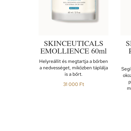
SKINCEUTICALS
S
EMOLLIENCE 60ml
Helyreállít és megtartja a bőrben
a nedvességet, miközben táplálja
Segí
is a bőrt.
oko
p
31 000
Ft
m