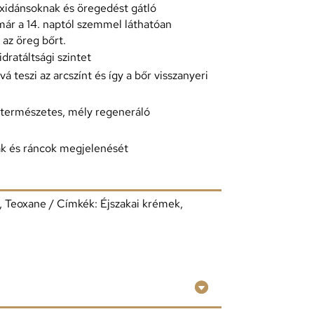
oxidánsoknak és öregedést gátló
ár a 14. naptól szemmel láthatóan
 az öreg bőrt.
idratáltsági szintet
 teszi az arcszínt és így a bőr visszanyeri
r természetes, mély regeneráló
ak és ráncok megjelenését
,
Teoxane
Címkék:
Éjszakai krémek
,