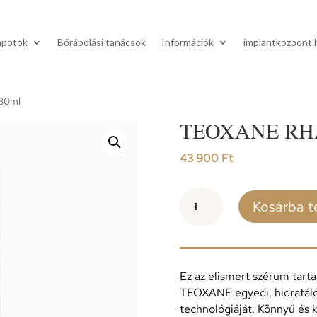
apotok
Bőrápolási tanácsok
Információk
implantkozpont.
30ml
TEOXANE RH
43 900
Ft
TEOXANE
Kosárba 
RHA®
SERUM
30ml
mennyiség
Ez az elismert szérum tart
TEOXANE egyedi, hidratál
technológiáját. Könnyű és