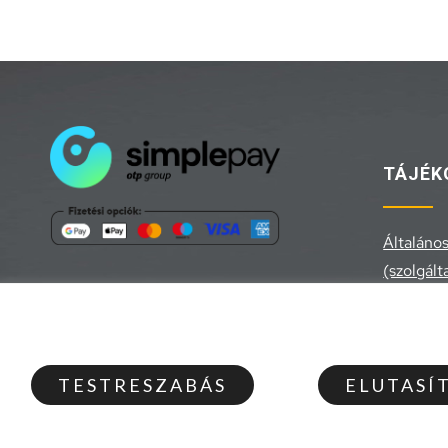
TÁJÉK
Általános
(szolgált
Általános
Adatvéde
Elállás a
TESTRESZABÁS
ELUTASÍ