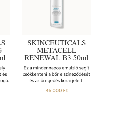
LS
SKINCEUTICALS
G
METACELL
ml
RENEWAL B3 50ml
ely
Ez a mindennapos emulzió segít
t és
csökkenteni a bőr elszíneződését
yogó.
és az öregedés korai jeleit.
46 000
Ft