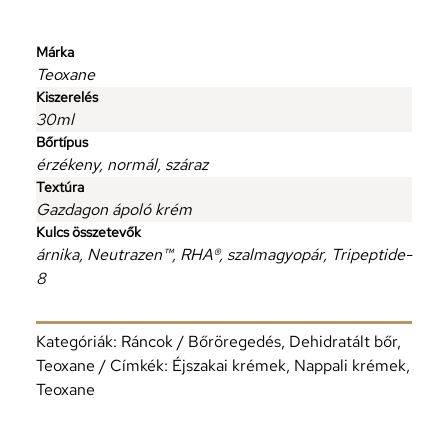
Márka
Teoxane
Kiszerelés
30ml
Bőrtípus
érzékeny, normál, száraz
Textúra
Gazdagon ápoló krém
Kulcs összetevők
árnika, Neutrazen™, RHA®, szalmagyopár, Tripeptide-
8
Kategóriák:
Ráncok / Bőröregedés
,
Dehidratált bőr
,
Teoxane
Címkék:
Éjszakai krémek
,
Nappali krémek
,
Teoxane