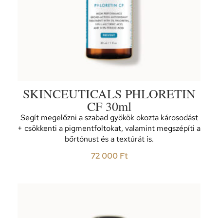
SKINCEUTICALS PHLORETIN
CF 30ml
Segít megelőzni a szabad gyökök okozta károsodást
+ csökkenti a pigmentfoltokat, valamint megszépíti a
bőrtónust és a textúrát is.
72 000
Ft