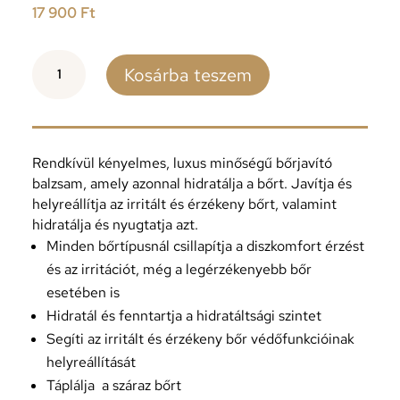
17 900
Ft
TEOXANE
Kosárba teszem
DEEP
REPAIR
BALM
30ml
mennyiség
Rendkívül kényelmes, luxus minőségű bőrjavító
balzsam, amely azonnal hidratálja a bőrt. Javítja és
helyreállítja az irritált és érzékeny bőrt, valamint
hidratálja és nyugtatja azt.
Minden bőrtípusnál csillapítja a diszkomfort érzést
és az irritációt, még a legérzékenyebb bőr
esetében is
Hidratál és fenntartja a hidratáltsági szintet
Segíti az irritált és érzékeny bőr védőfunkcióinak
helyreállítását
Táplálja
a száraz bőrt