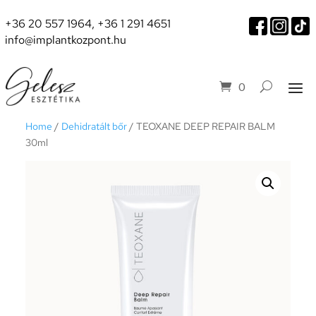
+36 20 557 1964
,
+36 1 291 4651
info@implantkozpont.hu
0
Home
/
Dehidratált bőr
/ TEOXANE DEEP REPAIR BALM
30ml