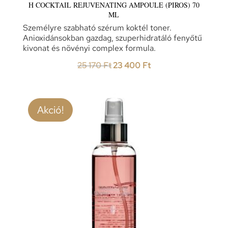
H COCKTAIL REJUVENATING AMPOULE (PIROS) 70
ML
Személyre szabható szérum koktél toner.
Anioxidánsokban gazdag, szuperhidratáló fenyőtű
kivonat és növényi complex formula.
Original
Current
25 170
Ft
23 400
Ft
price
price
was:
is:
25
23
Akció!
170 Ft.
400 Ft.