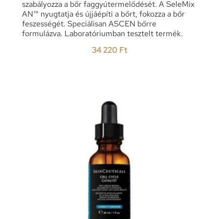
szabályozza a bőr faggyútermelődését. A SeleMix
AN™ nyugtatja és újjáépíti a bőrt, fokozza a bőr
feszességét. Speciálisan ASCEN bőrre
formulázva. Laboratóriumban tesztelt termék.
34 220
Ft