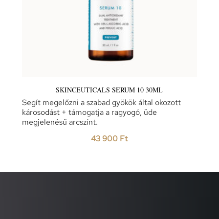
SKINCEUTICALS SERUM 10 30ML
Segít megelőzni a szabad gyökök által okozott
károsodást + támogatja a ragyogó, üde
megjelenésű arcszínt.
43 900
Ft