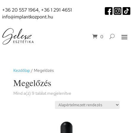
+36 20 557 1964
,
+36 1 291 4651
info@implantkozpont.hu
0
Kezdőlap
/ Megelőzés
Megelőzés
Mind a(z) 9 találat megjelenítve