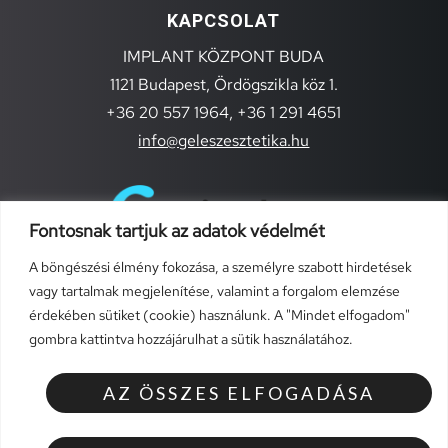
KAPCSOLAT
IMPLANT KÖZPONT BUDA
1121 Budapest, Ördögszikla köz 1.
+36 20 557 1964,
+36 1 291 4651
info@geleszesztetika.hu
Fontosnak tartjuk az adatok védelmét
A böngészési élmény fokozása, a személyre szabott hirdetések
vagy tartalmak megjelenítése, valamint a forgalom elemzése
érdekében sütiket (cookie) használunk. A "Mindet elfogadom"
gombra kattintva hozzájárulhat a sütik használatához.
TÁJÉKOZTATÓK
Általános szerződési feltételek (szolgáltatások)
AZ ÖSSZES ELFOGADÁSA
Általános szerződési feltételek
Adatvédelmi szabályzat