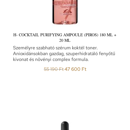
H- COCKTAIL PURIFYING AMPOULE (PIROS) 180 ML +
20 ML
Személyre szabható szérum koktél toner.
Anioxidánsokban gazdag, szuperhidratáló fenyőtű
kivonat és növényi complex formula.
Original
Current
55 190
Ft
47 600
Ft
price
price
was:
is:
55
47
190 Ft.
600 Ft.