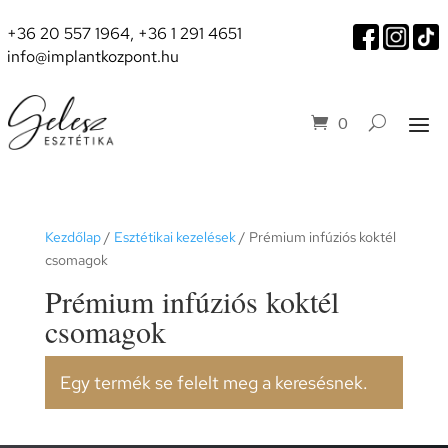
+36 20 557 1964
,
+36 1 291 4651
info@implantkozpont.hu
0
Kezdőlap
/
Esztétikai kezelések
/ Prémium infúziós koktél
csomagok
Prémium infúziós koktél
csomagok
Egy termék se felelt meg a keresésnek.