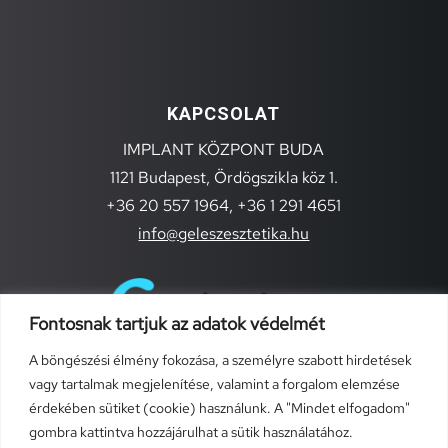
KAPCSOLAT
IMPLANT KÖZPONT BUDA
1121 Budapest, Ördögszikla köz 1.
+36 20 557 1964,
+36 1 291 4651
info@geleszesztetika.hu
Fontosnak tartjuk az adatok védelmét
A böngészési élmény fokozása, a személyre szabott hirdetések
vagy tartalmak megjelenítése, valamint a forgalom elemzése
érdekében sütiket (cookie) használunk. A "Mindet elfogadom"
gombra kattintva hozzájárulhat a sütik használatához.