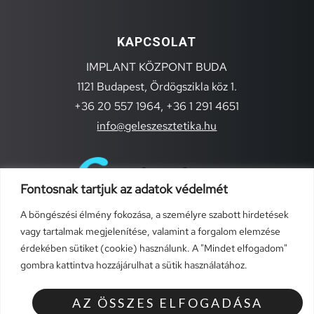
KAPCSOLAT
IMPLANT KÖZPONT BUDA
1121 Budapest, Ördögszikla köz 1.
+36 20 557 1964,
+36 1 291 4651
info@geleszesztetika.hu
Fontosnak tartjuk az adatok védelmét
A böngészési élmény fokozása, a személyre szabott hirdetések
vagy tartalmak megjelenítése, valamint a forgalom elemzése
érdekében sütiket (cookie) használunk. A "Mindet elfogadom"
gombra kattintva hozzájárulhat a sütik használatához.
TÁJÉKOZTATÓK
Általános szerződési feltételek (szolgáltatások)
AZ ÖSSZES ELFOGADÁSA