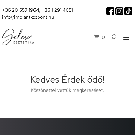
+36 20 557 1964
,
+36 1 291 4651
info@implantkozpont.hu
0
Kedves Érdeklődő!
Köszönettel vettük megkeresését.