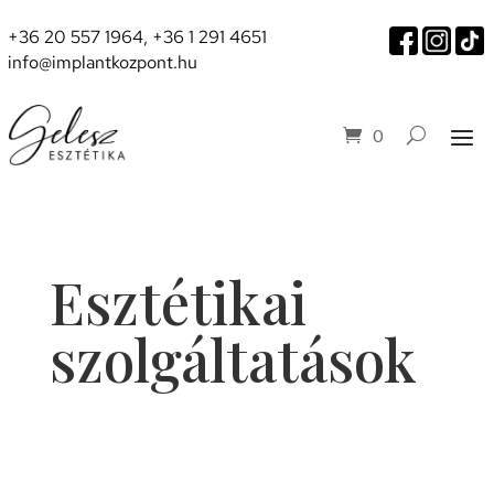
+36 20 557 1964
,
+36 1 291 4651
info@implantkozpont.hu
0
Esztétikai
szolgáltatások