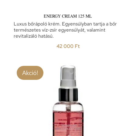
ENERGY CREAM 125 ML
Luxus bőrápoló krém. Egyensúlyban tartja a bőr
természetes víz-zsír egyensúlyát, valamint
revitalizáló hatású.
42 000
Ft
Akció!