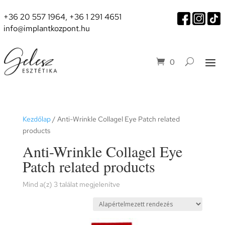
+36 20 557 1964
,
+36 1 291 4651
info@implantkozpont.hu
0
Kezdőlap
/ Anti-Wrinkle Collagel Eye Patch related
products
Anti-Wrinkle Collagel Eye
Patch related products
Mind a(z) 3 találat megjelenítve