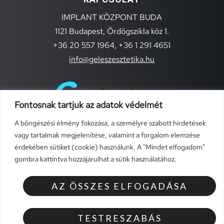
IMPLANT KÖZPONT BUDA
1121 Budapest, Ördögszikla köz 1.
+36 20 557 1964,
+36 1 291 4651
info@geleszesztetika.hu
Fontosnak tartjuk az adatok védelmét
A böngészési élmény fokozása, a személyre szabott hirdetések
vagy tartalmak megjelenítése, valamint a forgalom elemzése
érdekében sütiket (cookie) használunk. A "Mindet elfogadom"
gombra kattintva hozzájárulhat a sütik használatához.
TÁJÉKOZTATÓK
Általános szerződési feltételek (szolgáltatások)
AZ ÖSSZES ELFOGADÁSA
Általános szerződési feltételek
Adatvédelmi szabályzat
TESTRESZABÁS