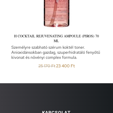
H COCKTAIL REJUVENATING AMPOULE (PIROS) 70
ML
Személyre szabható szérum koktél toner.
Anioxidánsokban gazdag, szuperhidratáló fenyőtű
kivonat és növényi complex formula.
Original
Current
25 170
Ft
23 400
Ft
price
price
was:
is:
25
23
170 Ft.
400 Ft.
KAPCSOLAT